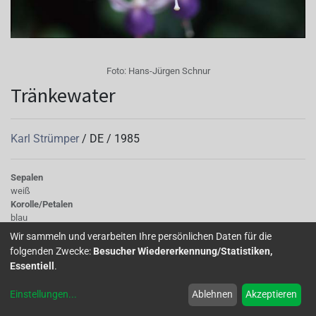
Foto:
Hans-Jürgen Schnur
Tränkewater
Karl Strümper
/
DE
/
1985
Sepalen
weiß
Korolle/Petalen
blau
Knospe/Blüte
Wir sammeln und verarbeiten Ihre persönlichen Daten für die
einfach, mittelgross
folgenden Zwecke:
Besucher Wiedererkennung/Statistiken,
Wuchs
Essentiell
.
halb hängend
Einstellungen
...
Ablehnen
Akzeptieren