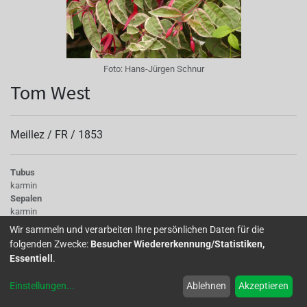
Foto:
Hans-Jürgen Schnur
Tom West
Meillez /
FR
/
1853
Tubus
karmin
Sepalen
karmin
Korolle/Petalen
Wir sammeln und verarbeiten Ihre persönlichen Daten für die
dunkelblau
folgenden Zwecke:
Besucher Wiedererkennung/Statistiken,
Staubgefäße
Essentiell
.
karmin
Stempel
Einstellungen
...
Ablehnen
Akzeptieren
karmin
Laub