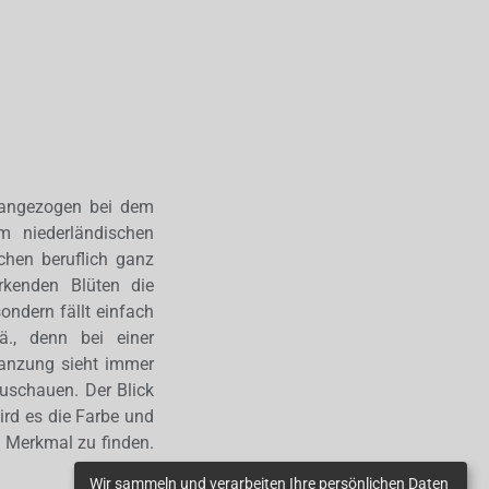
 angezogen bei dem
m niederländischen
chen beruflich ganz
rkenden Blüten die
ondern fällt einfach
., denn bei einer
lanzung sieht immer
uschauen. Der Blick
ird es die Farbe und
in Merkmal zu finden.
Wir sammeln und verarbeiten Ihre persönlichen Daten