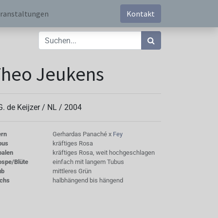
ranstaltungen
Kontakt
Theo Jeukens
G. de Keijzer /
NL
/
2004
ern
Gerhardas Panaché x
Fey
bus
kräftiges Rosa
palen
kräftiges Rosa, weit hochgeschlagen
ospe/Blüte
einfach mit langem Tubus
ub
mittleres Grün
chs
halbhängend bis hängend