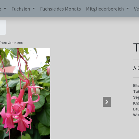
e
Fuchsien
Fuchsie des Monats
Mitgliederbereich
Ve
Theo Jeukens
A.
Elt
Tu
Se
Kn
La
Wu