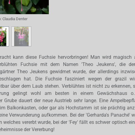
o:
Claudia Denter
pracht kann diese Fuchsie hervorbringen! Man wird magisch
lerblühten Fuchsie mit dem Namen 'Theo Jeukens', die de
-gärtner Theo Jeukens gewidmet wurde, der allerdings inzwis
schlagen hat. Die Fuchsie fasziniert wegen der grazil wi
tbar über dem Laub stehen. Verblühtes ist nicht zu erkennen, s
erung gelingt wohl am besten in einem Gewächshaus o.ä
er Grube dauert der neue Austrieb sehr lange. Eine Ampelbepf
 im Balkonkasten, oder gar als Hochstamm ist sie prächtig anz
t eine Verwunderung aufkommen. Bei der 'Gerharda's Panaché' w
 welches vererbt wurde, bei der 'Fey' fällt es schwer optisch e
eheimnisse der Vererbung!