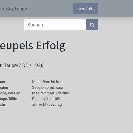
ranstaltungen
Kontakt
eupels Erfolg
rl Teupel /
DE
/
1926
bus
Kelchröhre ist kurz
palen
Sepalen breit, kurz
olle/Petalen
rosa mit roter Aderung
ospe/Blüte
Blüte Halbgefüllt
chs
aufrecht -buschig