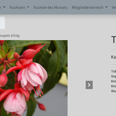
e
Fuchsien
Fuchsie des Monats
Mitgliederbereich
Ve
T
eupels Erfolg
Ka
Tu
Se
Kor
Kn
Wu