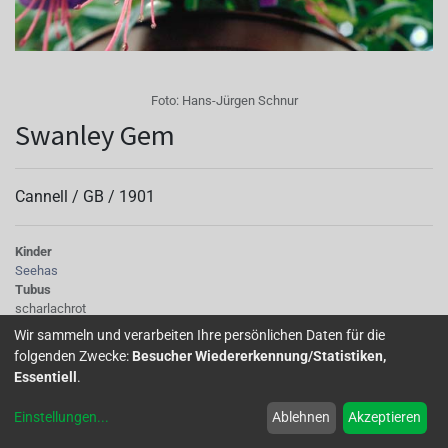
Foto:
Hans-Jürgen Schnur
Swanley Gem
Cannell /
GB
/
1901
Kinder
Seehas
Tubus
scharlachrot
Sepalen
Wir sammeln und verarbeiten Ihre persönlichen Daten für die
scharlachrot
folgenden Zwecke:
Besucher Wiedererkennung/Statistiken,
Korolle/Petalen
Essentiell
.
blau-rot
Staubgefäße
Einstellungen
...
Ablehnen
Akzeptieren
rot
Stempel