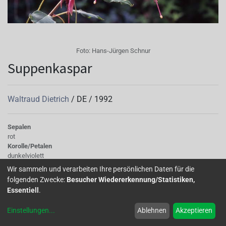
Foto:
Hans-Jürgen Schnur
Suppenkaspar
Waltraud Dietrich
/
DE
/
1992
Sepalen
rot
Korolle/Petalen
dunkelviolett
Knospe/Blüte
Wir sammeln und verarbeiten Ihre persönlichen Daten für die
einfach, klein
folgenden Zwecke:
Besucher Wiedererkennung/Statistiken,
Wuchs
Essentiell
.
halb hängend
Einstellungen
...
Ablehnen
Akzeptieren