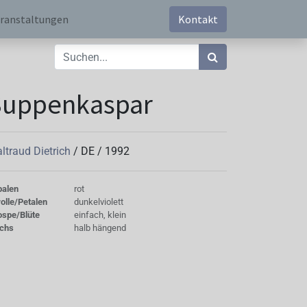
ranstaltungen
Kontakt
Suppenkaspar
ltraud Dietrich
/
DE
/
1992
palen
rot
olle/Petalen
dunkelviolett
ospe/Blüte
einfach, klein
chs
halb hängend