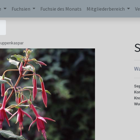
e
Fuchsien
Fuchsie des Monats
Mitgliederbereich
Ve
uppenkaspar
Wa
Se
Kor
Kn
Wu