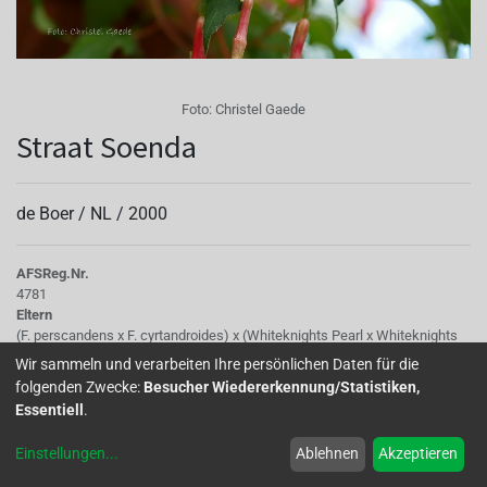
Foto:
Christel Gaede
Straat Soenda
de Boer /
NL
/
2000
AFS
Reg.Nr.
4781
Eltern
(F. perscandens x F. cyrtandroides) x (Whiteknights Pearl x Whiteknights
Pearl)
Wir sammeln und verarbeiten Ihre persönlichen Daten für die
Tubus
folgenden Zwecke:
Besucher Wiedererkennung/Statistiken,
hellrot
Essentiell
.
Sepalen
hellgrün
Einstellungen
...
Ablehnen
Akzeptieren
Korolle/Petalen
magenta