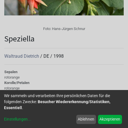
Foto:
Hans-Jürgen Schnur
Speziella
Waltraud Dietrich
/
DE
/
1998
Sepalen
rotorange
Korolle/Petalen
rotorange
Knospe/Blüte
Wir sammeln und verarbeiten Ihre persönlichen Daten für die
einfach, mittelgross
folgenden Zwecke:
Besucher Wiedererkennung/Statistiken,
Wuchs
Essentiell
.
stehend
Einstellungen
...
Ablehnen
Akzeptieren