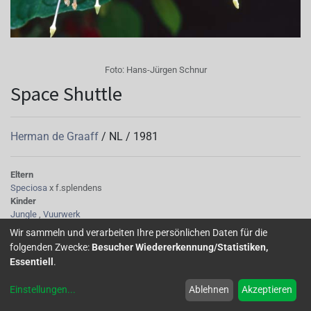
Foto:
Hans-Jürgen Schnur
Space Shuttle
Herman de Graaff
/
NL
/
1981
Eltern
Speciosa
x f.splendens
Kinder
Jungle
,
Vuurwerk
Tubus
Wir sammeln und verarbeiten Ihre persönlichen Daten für die
lang und dünn, orange-rot
folgenden Zwecke:
Besucher Wiedererkennung/Statistiken,
Sepalen
Essentiell
.
klein, orange-rot, spitz mit orangegelben Spitzen
Korolle/Petalen
Einstellungen
...
Ablehnen
Akzeptieren
außen orangerot innen gelblichweiß
Staubgefäße