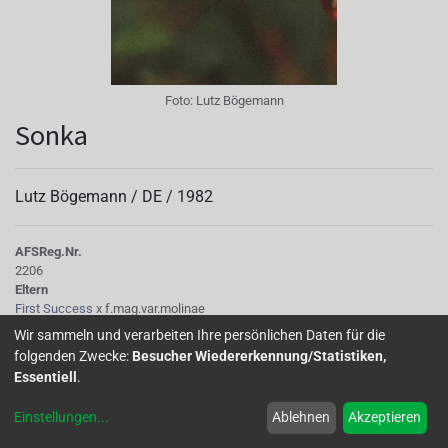
Foto:
Lutz Bögemann
Sonka
Lutz Bögemann /
DE
/
1982
AFS
Reg.Nr.
2206
Eltern
First Success
x f.mag.var.molinae
Tubus
Wir sammeln und verarbeiten Ihre persönlichen Daten für die
dick mattrot, kurz
folgenden Zwecke:
Besucher Wiedererkennung/Statistiken,
Sepalen
Essentiell
.
scharlachrot mit leicht gelbgrünen Spitzen, schmal
Korolle/Petalen
Einstellungen
...
Ablehnen
Akzeptieren
hellviolett-lila mit hellrubinroter Basis und Äderung
Knospe/Blüte