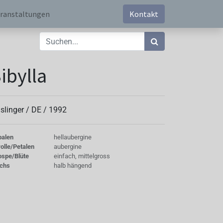
ranstaltungen
Kontakt
ibylla
slinger /
DE
/
1992
palen
hellaubergine
olle/Petalen
aubergine
ospe/Blüte
einfach, mittelgross
chs
halb hängend