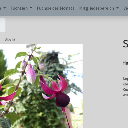
e
Fuchsien
Fuchsie des Monats
Mitgliederbereich
Ve
S
Sibylla
Ha
Se
Kor
Kn
Wu