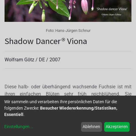
Foto:
Hans-Jürgen Schnur
Shadow Dancer® Viona
Wolfram Götz /
DE
/
2007
Diese halb- oder überhängend wachsende Fuchsie ist mit
ihren einfachen Blüten sehr früh reichblühend. Sie
verzweigt sich von selbst, Merkmal der vielen Götz
Wir sammeln und verarbeiten Ihre persönlichen Daten für die
folgenden Zwecke:
Besucher Wiedererkennung/Statistiken,
Züchtungen. Gut geeignet für kleine und mittelgroße
Essentiell
.
Ampeln und Balkonkästen.
Autor(en):
Dr. Siglinde Schäffner-Rehbein
Einstellungen
...
Ablehnen
Akzeptieren