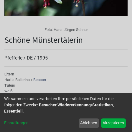
Foto:
Hans-Jürgen Schnur
Schöne Münstertälerin
Pfefferle /
DE
/
1995
Eltern
Hartis Ballerina x
Beacon
Tubus
weiß
Sepalen
Wir sammeln und verarbeiten Ihre persönlichen Daten für die
weiß
folgenden Zwecke:
Besucher Wiedererkennung/Statistiken,
Korolle/Petalen
Essentiell
.
hellrot
Knospe/Blüte
Einstellungen
...
Ablehnen
Akzeptieren
einfach, mittelgross
Wuchs