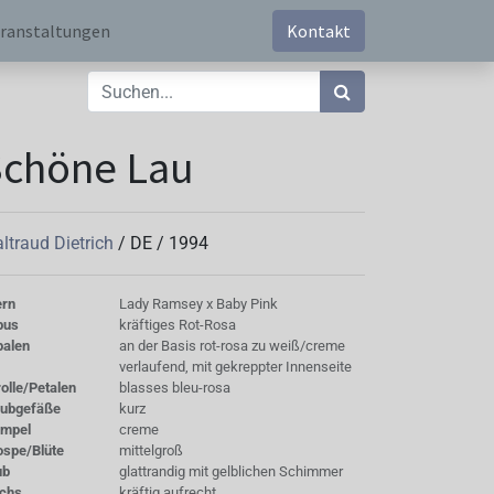
ranstaltungen
Kontakt
Schöne Lau
ltraud Dietrich
/
DE
/
1994
ern
Lady Ramsey x Baby Pink
bus
kräftiges Rot-Rosa
palen
an der Basis rot-rosa zu weiß/creme
verlaufend, mit gekreppter Innenseite
olle/Petalen
blasses bleu-rosa
aubgefäße
kurz
empel
creme
ospe/Blüte
mittelgroß
ub
glattrandig mit gelblichen Schimmer
chs
kräftig aufrecht