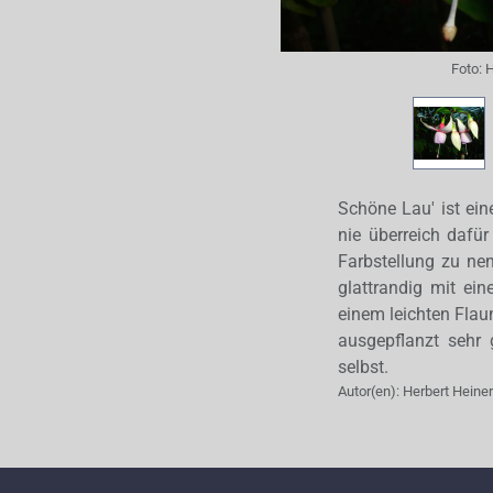
Foto:
H
Schöne Lau' ist ei
nie überreich dafür
Farbstellung zu nenn
glattrandig mit ein
einem leichten Flau
ausgepflanzt sehr 
selbst.
Autor(en):
Herbert Hein