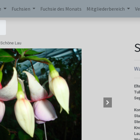
e
Fuchsien
Fuchsie des Monats
Mitgliederbereich
Ve
Schöne Lau
Wa
Elt
Tu
Se
Kor
St
St
Kn
La
Wu