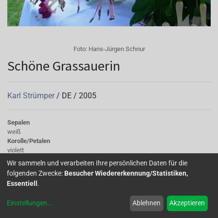
Foto:
Hans-Jürgen Schnur
Schöne Grassauerin
Karl Strümper
/
DE
/
2005
Sepalen
weiß
Korolle/Petalen
violett
Knospe/Blüte
Wir sammeln und verarbeiten Ihre persönlichen Daten für die
gefüllt, gross
folgenden Zwecke:
Besucher Wiedererkennung/Statistiken,
Wuchs
Essentiell
.
hängend
Einstellungen
...
Ablehnen
Akzeptieren