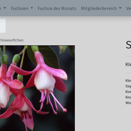
e
Fuchsien
Fuchsie des Monats
Mitgliederbereich
Ve
chneewittchen
Kl
Kin
Se
Kor
Kn
Wu