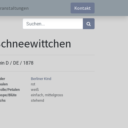
ranstaltungen
Kontakt
Schneewittchen
ein D /
DE
/
1878
der
Berliner Kind
palen
rot
olle/Petalen
weiß
ospe/Blüte
einfach, mittelgross
chs
stehend