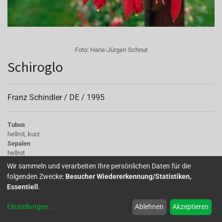
Foto:
Hans-Jürgen Schnur
Schiroglo
Franz Schindler /
DE
/
1995
Tubus
hellrot, kurz
Sepalen
hellrot
Korolle/Petalen
Wir sammeln und verarbeiten Ihre persönlichen Daten für die
rot
folgenden Zwecke:
Besucher Wiedererkennung/Statistiken,
Knospe/Blüte
Essentiell
.
einfach, mittelgross
Laub
Einstellungen
...
Ablehnen
Akzeptieren
dunkelgrün
Wuchs