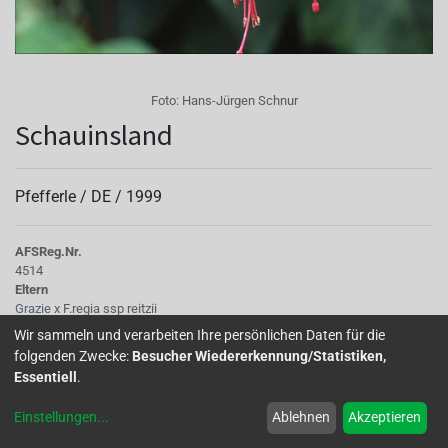
Foto:
Hans-Jürgen Schnur
Schauinsland
Pfefferle /
DE
/
1999
AFS
Reg.Nr.
4514
Eltern
Grazie
x F.regia ssp reitzii
Tubus
Wir sammeln und verarbeiten Ihre persönlichen Daten für die
mittellang, rot glänzend
folgenden Zwecke:
Besucher Wiedererkennung/Statistiken,
Sepalen
Essentiell
.
rot glänzend
Korolle/Petalen
Einstellungen
...
Ablehnen
Akzeptieren
dunkelviolettblau
Staubgefäße