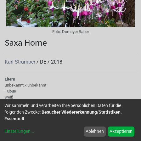
Foto:
Domeyer,Raber
Saxa Home
Karl Strümper
/
DE
/
2018
Eltern
unbekannt x unbekannt
Tubus
weiß
Sepalen
Wir sammeln und verarbeiten Ihre persönlichen Daten für die
nach oben gebogen, weiß, weiß-rosa verblühend
folgenden Zwecke:
Besucher Wiedererkennung/Statistiken,
Korolle/Petalen
Essentiell
.
lila verblühend, pink
Staubgefäße
Einstellungen
...
Ablehnen
Akzeptieren
rosa
Stempel