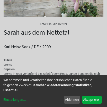
Foto:
Claudia Denter
Sarah aus dem Nettetal
Karl Heinz Saak /
DE
/
2009
Tubus
creme
Sepalen
creme in rosa verlaufend bis zu kräftigem Rosa. Lange Sepalen die sich
waagerecht öffnen, dann ganz hochschlagen, und leicht drehen
Wir sammeln und verarbeiten Ihre persönlichen Daten für die
Korolle/Petalen
folgenden Zwecke:
Besucher Wiedererkennung/Statistiken,
zart lavendel mit kräftig pink/lila Aderung zur Basis hin
Essentiell
.
Staubgefäße
lilapink
Einstellungen
...
Ablehnen
Akzeptieren
Stempel
creme