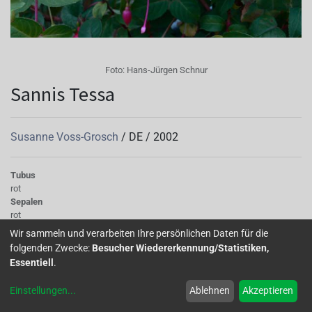
Foto:
Hans-Jürgen Schnur
Sannis Tessa
Susanne Voss-Grosch
/
DE
/
2002
Tubus
rot
Sepalen
rot
Korolle/Petalen
Wir sammeln und verarbeiten Ihre persönlichen Daten für die
violettblau mit rosefarbener Musterung am Petalengrund.
folgenden Zwecke:
Besucher Wiedererkennung/Statistiken,
Knospe/Blüte
Essentiell
.
halb gefüllt, mittelgross
Laub
Einstellungen
...
Ablehnen
Akzeptieren
dunkelgrün
Wuchs