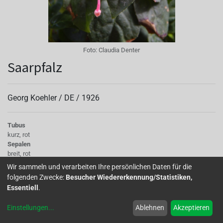
Foto:
Claudia Denter
Saarpfalz
Georg Koehler /
DE
/
1926
Tubus
kurz, rot
Sepalen
breit, rot
Korolle/Petalen
Wir sammeln und verarbeiten Ihre persönlichen Daten für die
weiß-zartrosa mit roter Aderung
folgenden Zwecke:
Besucher Wiedererkennung/Statistiken,
Knospe/Blüte
Essentiell
.
halbgefüllt
Laub
Einstellungen
...
Ablehnen
Akzeptieren
dunkelgrün
Wuchs