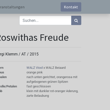
ranstaltungen
Kontakt
oswithas Freude
rgi Klemm /
AT
/
2015
ern
WALZ Viool
x WALZ Beiaard
bus
orange pink
palen
nach unten gerichtet, orangerosa mit
aufgebogenen grünen Spitzen
olle/Petalen
fast geschlossen
ub
klein mit dunkler rot-oranger Aderung,
zarte Belaubung