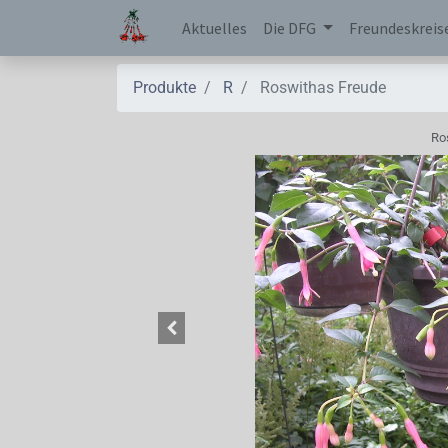
Aktuelles
Die DFG
Freundeskreis
Produkte
R
Roswithas Freude
Ro