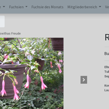
e
Fuchsien
Fuchsie des Monats
Mitgliederbereich
Ve
R
swithas Freude
Bu
Elt
Tu
Se
Kor
La