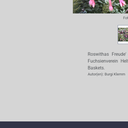
Fo
Roswithas Freude' 
Fuchsienverein He
Baskets.
Autor(en):
Burgi Klemm