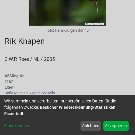
Foto:
Hans-Jürgen Schnur
Rik Knapen
C.W.P. Roes /
NL
/
2005
AFS
Reg.Nr.
6167
Eltern
Sofie Michiels
x
Mission Bells
Sepalen
Wir sammeln und verarbeiten Ihre persönlichen Daten für die
hellrosa
folgenden Zwecke:
Besucher Wiedererkennung/Statistiken,
Korolle/Petalen
Essentiell
.
lilia
Knospe/Blüte
Einstellungen
...
Ablehnen
Akzeptieren
einfach
Wuchs