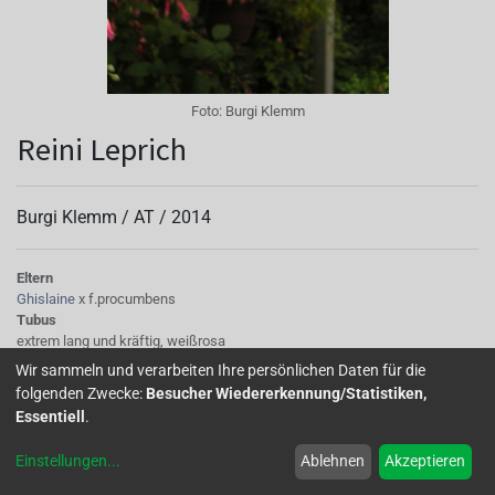
Foto:
Burgi Klemm
Reini Leprich
Burgi Klemm /
AT
/
2014
Eltern
Ghislaine
x f.procumbens
Tubus
extrem lang und kräftig, weißrosa
Sepalen
Wir sammeln und verarbeiten Ihre persönlichen Daten für die
groß und breit, weißrosa
folgenden Zwecke:
Besucher Wiedererkennung/Statistiken,
Korolle/Petalen
Essentiell
.
Blütenkrone kurz und dicht gefüllt
Einstellungen
...
Ablehnen
Akzeptieren
Eine Sorte für Liebhaber von außergewöhlichen Formen