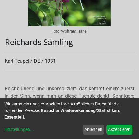
Foto:
Wolfram Hänel
Reichards Sämling
Karl Teupel /
DE
/
1931
Reichblühend und unkompliziert- das kommt einem zuerst
in den Sinn, wenn man an diese Fuchsie denkt. Sonnigere
Standorte verträgt 'Reichards Sämling' ohne Probleme. Sie
Wir sammeln und verarbeiten Ihre persönlichen Daten für die
folgenden Zwecke:
Besucher Wiedererkennung/Statistiken,
verzweigt sich sehr gut von allein und hat einen schönen
Essentiell
.
Wuchs. Sie ist ideal für die Beetbepflanzung. (
Fuchsienkurier 2/2020)
Einstellungen
...
Ablehnen
Akzeptieren
Autor(en):
Anja Asshoff