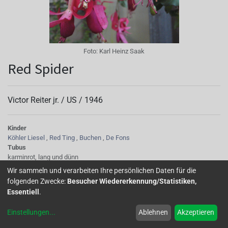
Foto:
Karl Heinz Saak
Red Spider
Victor Reiter jr. /
US
/
1946
Kinder
Köhler Liesel
,
Red Ting
,
Buchen
,
De Fons
Tubus
karminrot, lang und dünn
Sepalen
Wir sammeln und verarbeiten Ihre persönlichen Daten für die
karminrot, lang und schmal, oft gedreht
folgenden Zwecke:
Besucher Wiedererkennung/Statistiken,
Korolle/Petalen
Essentiell
.
betonte Petalränder, das Rot ist eine Nuance dunkler, einfach
Staubgefäße
Einstellungen
...
Ablehnen
Akzeptieren
hellrot
Stempel