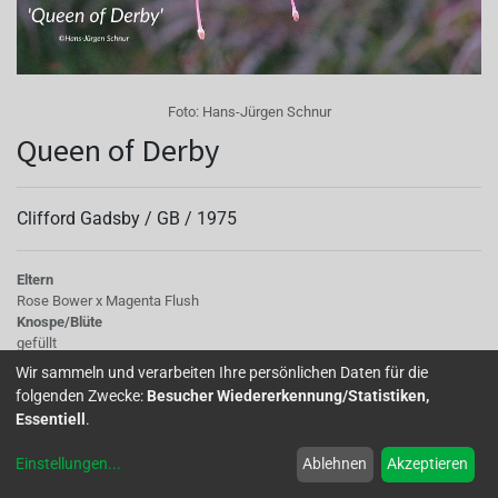
Foto:
Hans-Jürgen Schnur
Queen of Derby
Clifford Gadsby /
GB
/
1975
Eltern
Rose Bower x Magenta Flush
Knospe/Blüte
gefüllt
Wuchs
Wir sammeln und verarbeiten Ihre persönlichen Daten für die
stehend
folgenden Zwecke:
Besucher Wiedererkennung/Statistiken,
Essentiell
.
Diese aufrecht wachsende Sorte mit ihren ansprechenden
Einstellungen
...
Ablehnen
Akzeptieren
gefüllten Blüten ist sogar winterhart. Bei mir ist sie jedoch
im Topf zu einem Stämmchen herangezogen.