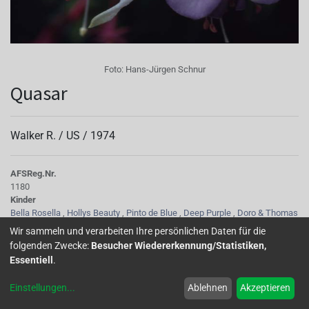
Foto:
Hans-Jürgen Schnur
Quasar
Walker R. /
US
/
1974
AFS
Reg.Nr.
1180
Kinder
Bella Rosella
,
Hollys Beauty
,
Pinto de Blue
,
Deep Purple
,
Doro & Thomas
,
HeRi Mochara
,
Mark Kirby
Wir sammeln und verarbeiten Ihre persönlichen Daten für die
Tubus
folgenden Zwecke:
Besucher Wiedererkennung/Statistiken,
weiß
Essentiell
.
Sepalen
sehr lang, weiß mit grünen Spitzen
Einstellungen
...
Ablehnen
Akzeptieren
Korolle/Petalen
gefüllt, hellblau, später purpurn