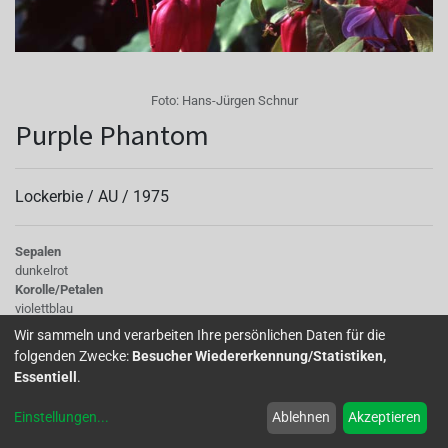
Foto:
Hans-Jürgen Schnur
Purple Phantom
Lockerbie /
AU
/
1975
Sepalen
dunkelrot
Korolle/Petalen
violettblau
Knospe/Blüte
Wir sammeln und verarbeiten Ihre persönlichen Daten für die
gefüllt, gross
folgenden Zwecke:
Besucher Wiedererkennung/Statistiken,
Wuchs
Essentiell
.
stehend
Einstellungen
...
Ablehnen
Akzeptieren