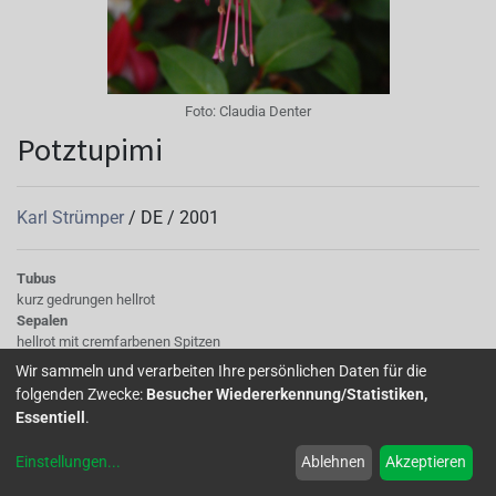
Foto:
Claudia Denter
Potztupimi
Karl Strümper
/
DE
/
2001
Tubus
kurz gedrungen hellrot
Sepalen
hellrot mit cremfarbenen Spitzen
Korolle/Petalen
Wir sammeln und verarbeiten Ihre persönlichen Daten für die
gefüllt, weiß mit rosa Basis
folgenden Zwecke:
Besucher Wiedererkennung/Statistiken,
Staubgefäße
Essentiell
.
hellrot
Stempel
Einstellungen
...
Ablehnen
Akzeptieren
hellrot
Laub