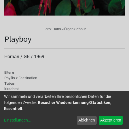
Foto:
Hans-Jürgen Schnur
Playboy
Homan /
GB
/
1969
Eltern
Phyllis x Faszination
Tubus
kirschrot
Sepalen
Wir sammeln und verarbeiten Ihre persönlichen Daten für die
kirschrot
folgenden Zwecke:
Besucher Wiedererkennung/Statistiken,
Korolle/Petalen
Essentiell
.
hellrauchigweiß-rosarot mit kirschroter Äderung
Staubgefäße
Einstellungen
...
Ablehnen
Akzeptieren
rot
Stempel