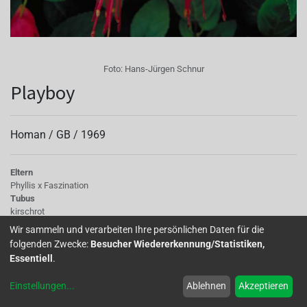
Foto:
Hans-Jürgen Schnur
Playboy
Homan /
GB
/
1969
Eltern
Phyllis x Faszination
Tubus
kirschrot
Sepalen
Wir sammeln und verarbeiten Ihre persönlichen Daten für die
kirschrot
folgenden Zwecke:
Besucher Wiedererkennung/Statistiken,
Korolle/Petalen
Essentiell
.
hellrauchigweiß-rosarot mit kirschroter Äderung
Staubgefäße
Einstellungen
...
Ablehnen
Akzeptieren
rot
Stempel