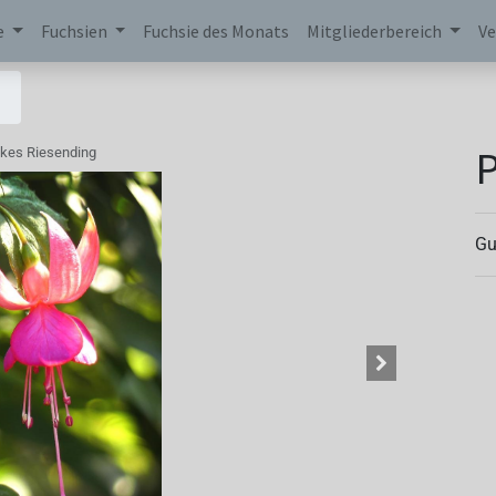
e
Fuchsien
Fuchsie des Monats
Mitgliederbereich
Ve
P
nkes Riesending
Gu