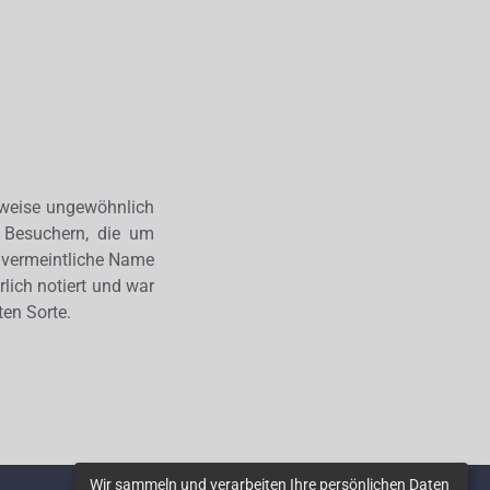
erweise ungewöhnlich
t Besuchern, die um
r vermeintliche Name
rlich notiert und war
ten Sorte.
Wir sammeln und verarbeiten Ihre persönlichen Daten