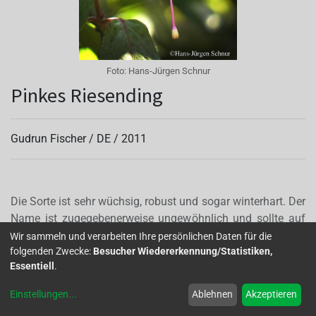
Foto:
Hans-Jürgen Schnur
Pinkes Riesending
Gudrun Fischer /
DE
/
2011
Die Sorte ist sehr wüchsig, robust und sogar winterhart. Der
Name ist zugegebenerweise ungewöhnlich und sollte auf
dem Schild nur auf die Eigenschaften der Sorte hinweisen.
Wir sammeln und verarbeiten Ihre persönlichen Daten für die
folgenden Zwecke:
Besucher Wiedererkennung/Statistiken,
Mit Besuchern, die um Stecklinge baten, wurde nicht nur
Essentiell
.
diese Sorte mit leuchtenden Blüten verbreitet. Der
vermeintliche Name wurde ebenfalls, wie es sich für
Einstellungen
...
Ablehnen
Akzeptieren
professionelle Fuchsienliebhaber gehört, fein säuberlich