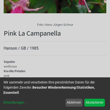
Foto:
Hans-Jürgen Schnur
Pink La Campanella
Hanson /
GB
/
1985
Sepalen
weißrosa
Korolle/Petalen
pink
Knospe/Blüte
Wir sammeln und verarbeiten Ihre persönlichen Daten für die
einfach, klein
folgenden Zwecke:
Besucher Wiedererkennung/Statistiken,
Wuchs
Essentiell
.
stehend
Einstellungen
...
Ablehnen
Akzeptieren