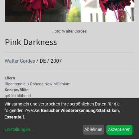
Foto:
Walter Cordes
Pink Darkness
Walter Cordes
/
DE
/
2007
Eltern
Bicentennial
x
Rohees New Millenium
Knospe/Blüte
gefüllt blühend
Wuchs
Wir sammeln und verarbeiten Ihre persönlichen Daten für die
Halbhängend
folgenden Zwecke:
Besucher Wiedererkennung/Statistiken,
Essentiell
.
Getauft am 02. Juli 2011 von Dietlind Vogt in der Gärtnerei
Einstellungen
...
Ablehnen
Akzeptieren
Schlestein. Halbhängend,gute Verzweigung.(Walter Cordes)
Das ist eine Sorte,die man unbedingt haben möchte,wenn