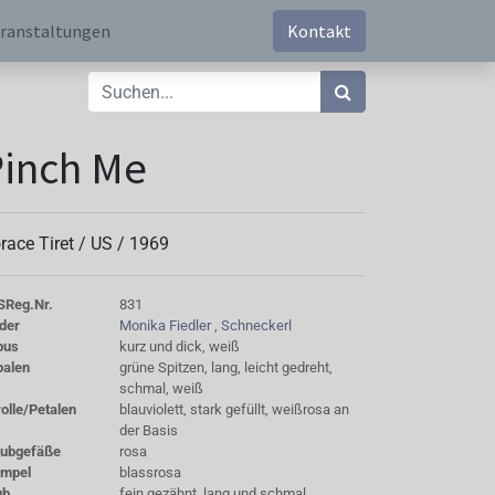
ranstaltungen
Kontakt
inch Me
race Tiret /
US
/
1969
S
Reg.Nr.
831
der
Monika Fiedler
,
Schneckerl
bus
kurz und dick, weiß
palen
grüne Spitzen, lang, leicht gedreht,
schmal, weiß
olle/Petalen
blauviolett, stark gefüllt, weißrosa an
der Basis
aubgefäße
rosa
empel
blassrosa
ub
fein gezähnt, lang und schmal