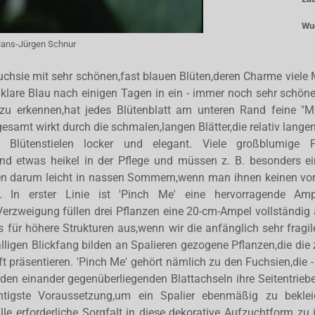
Wu
ans-Jürgen Schnur
Fuchsie mit sehr schönen,fast blauen Blüten,deren Charme viele
 klare Blau nach einigen Tagen in ein - immer noch sehr schönes 
zu erkennen,hat jedes Blütenblatt am unteren Rand feine "M
esamt wirkt durch die schmalen,langen Blätter,die relativ lange
 Blütenstielen locker und elegant. Viele großblumige F
nd etwas heikel in der Pflege und müssen z. B. besonders 
en darum leicht in nassen Sommern,wenn man ihnen keinen vo
. In erster Linie ist 'Pinch Me' eine hervorragende Amp
erzweigung füllen drei Pflanzen eine 20-cm-Ampel vollständig
s für höhere Strukturen aus,wenn wir die anfänglich sehr fragi
älligen Blickfang bilden an Spalieren gezogene Pflanzen,die die
t präsentieren. 'Pinch Me' gehört nämlich zu den Fuchsien,die -
den einander gegenüberliegenden Blattachseln ihre Seitentrieb
ichtigste Voraussetzung,um ein Spalier ebenmäßig zu beklei
le erforderliche Sorgfalt in diese dekorative Aufzuchtform zu 