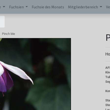
e
Fuchsien
Fuchsie des Monats
Mitgliederbereich
Ve
P
Pinch Me
Ho
AF
Kin
Tu
Se
Kor
St
St
La