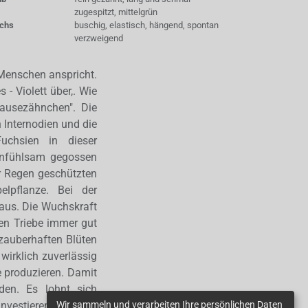
zugespitzt, mittelgrün
chs
buschig, elastisch, hängend, spontan
verzweigend
 Menschen anspricht.
- Violett über,. Wie
ausezähnchen". Die
n Internodien und die
uchsien in dieser
einfühlsam gegossen
r Regen geschützten
elpflanze. Bei der
 aus. Die Wuchskraft
len Triebe immer gut
 zauberhaften Blüten
 wirklich zuverlässig
e produzieren. Damit
den. Es lohnt sich
Wir sammeln und verarbeiten Ihre persönlichen Daten
investieren,weil zum