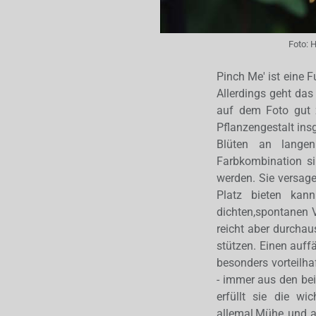
Foto:
H
Pinch Me' ist eine 
Allerdings geht das
auf dem Foto gut 
Pflanzengestalt insg
Blüten an langen
Farbkombination si
werden. Sie versag
Platz bieten kann
dichten,spontanen V
reicht aber durchau
stützen. Einen auff
besonders vorteilhaf
- immer aus den bei
erfüllt sie die w
allemal,Mühe und al