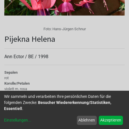
Foto:
Hans-Jürgen Schnur
Pijekna Helena
Ann Ector /
BE
/
1998
Sepalen
rot
Korolle/Petalen
violett m. rosa
Knospe/Blüte
Wir sammeln und verarbeiten Ihre persönlichen Daten für die
halb gefüllt, mittelgross
folgenden Zwecke:
Besucher Wiedererkennung/Statistiken,
Wuchs
Essentiell
.
stehend
Einstellungen
...
Ablehnen
Akzeptieren