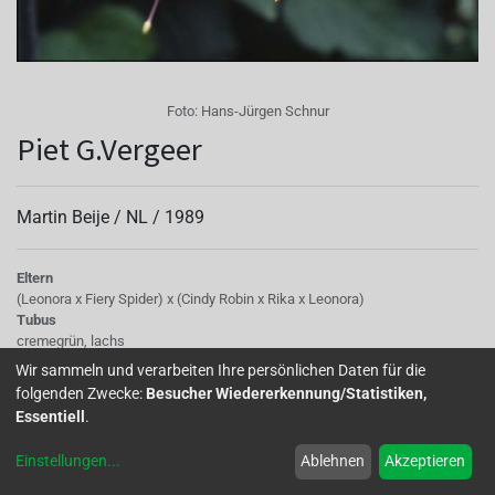
Foto:
Hans-Jürgen Schnur
Piet G.Vergeer
Martin Beije /
NL
/
1989
Eltern
(Leonora x Fiery Spider) x (Cindy Robin x Rika x Leonora)
Tubus
cremegrün, lachs
Sepalen
Wir sammeln und verarbeiten Ihre persönlichen Daten für die
lachs, mit gelbgrünen Spitzen
folgenden Zwecke:
Besucher Wiedererkennung/Statistiken,
Korolle/Petalen
Essentiell
.
rosarot mit schwach weißen Flecken, violett
Staubgefäße
Einstellungen
...
Ablehnen
Akzeptieren
lachs
Stempel