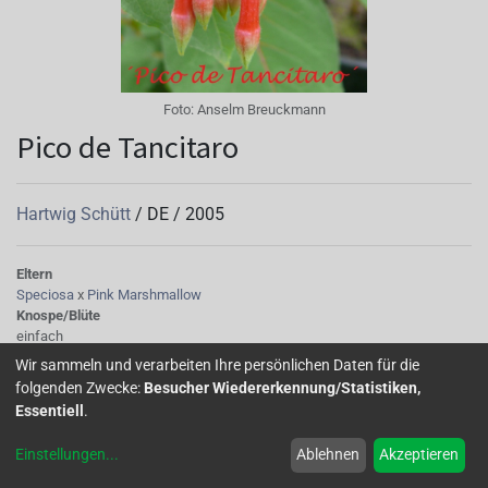
Foto:
Anselm Breuckmann
Pico de Tancitaro
Hartwig Schütt
/
DE
/
2005
Eltern
Speciosa
x
Pink Marshmallow
Knospe/Blüte
einfach
Wuchs
Wir sammeln und verarbeiten Ihre persönlichen Daten für die
überhängend
folgenden Zwecke:
Besucher Wiedererkennung/Statistiken,
Essentiell
.
Einstellungen
...
Ablehnen
Akzeptieren
Home
Über uns
Galerie
Mitglied werden
Forum