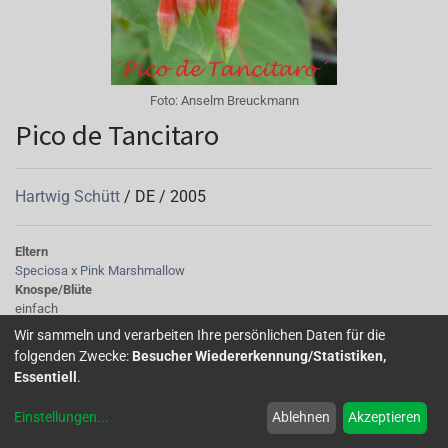
Foto:
Anselm Breuckmann
Pico de Tancitaro
Hartwig Schütt
/
DE
/
2005
Eltern
Speciosa
x
Pink Marshmallow
Knospe/Blüte
einfach
Wuchs
Wir sammeln und verarbeiten Ihre persönlichen Daten für die
überhängend
folgenden Zwecke:
Besucher Wiedererkennung/Statistiken,
Essentiell
.
Einstellungen
...
Ablehnen
Akzeptieren
Home
Über uns
Galerie
Mitglied werden
Forum