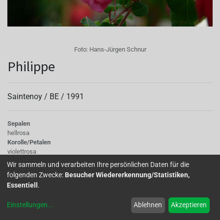
Foto:
Hans-Jürgen Schnur
Philippe
Saintenoy /
BE
/
1991
Sepalen
hellrosa
Korolle/Petalen
violettrosa
Knospe/Blüte
Wir sammeln und verarbeiten Ihre persönlichen Daten für die
gefüllt, gross
folgenden Zwecke:
Besucher Wiedererkennung/Statistiken,
Wuchs
Essentiell
.
halb hängend
Einstellungen
...
Ablehnen
Akzeptieren