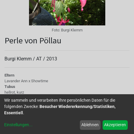
Foto:
Burgi Klemm
Perle von Pöllau
Burgi Klemm /
AT
/
2013
Eltern
Lavander Ann x Showtime
Tubus
hellrot, kurz
Sepalen
Wir sammeln und verarbeiten Ihre persönlichen Daten für die
horizontale Stellung mit aufgebogenen grünen Spitzen, rot
folgenden Zwecke:
Besucher Wiedererkennung/Statistiken,
Korolle/Petalen
Essentiell
.
sehr groß in blau lila mit roter Basis und Aderung
Knospe/Blüte
Einstellungen
...
Ablehnen
Akzeptieren
halb- bis ganz gefüllt
Wuchs