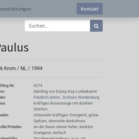
ranstaltungen
Kontakt
aulus
rk Krom /
NL
/
1994
S
Reg.Nr.
6274
ern
Sämling von Danny Kay x unbekannt
der
Friedrich Anton
,
Schloss Werdenberg
bus
kräftiges Rosaorange mit dunklen
Streifen
palen
Unterseite kräftiges Orangerot, grüne
Spitzen, oberseite dunkelrosa
olle/Petalen
an der Basis etwas heller, dunkles
Orangerot, einfach
aubgefäße
Staubbeutel hellrosa, kurz, rot