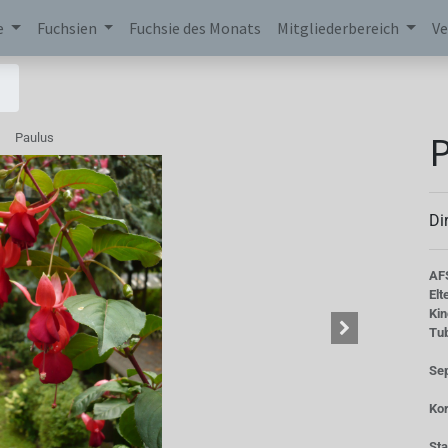
e
Fuchsien
Fuchsie des Monats
Mitgliederbereich
Ve
P
Paulus
Di
AF
Elt
Kin
Tu
Se
Kor
St