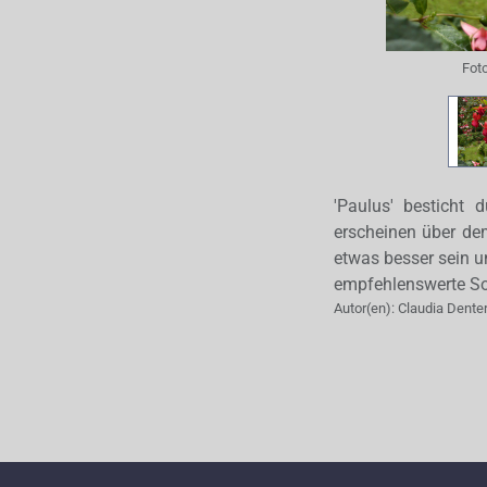
Fot
'Paulus' besticht 
erscheinen über dem
etwas besser sein u
empfehlenswerte Sor
Autor(en):
Claudia Dente