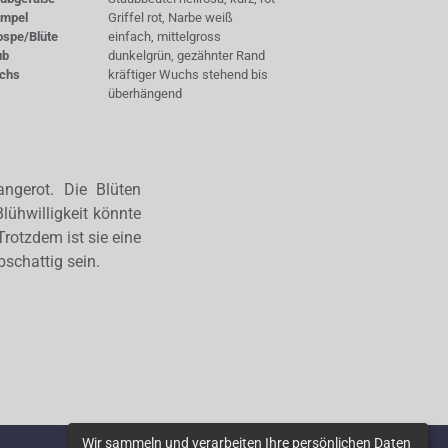
empel
Griffel rot, Narbe weiß
ospe/Blüte
einfach, mittelgross
ub
dunkelgrün, gezähnter Rand
chs
kräftiger Wuchs stehend bis
überhängend
angerot. Die Blüten
lühwilligkeit könnte
rotzdem ist sie eine
bschattig sein.
Wir sammeln und verarbeiten Ihre persönlichen Daten