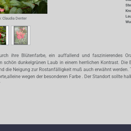
St
Kn
La
o:
Claudia Denter
Wu
durch ihre Blütenfarbe, ein auffallend und faszinierendes Or
 schön dunkelgrünen Laub in einem herrlichen Kontrast. Die B
nd die Neigung zur Rostanfälligkeit muß auch erwähnt werden. T
te,alleine wegen der besonderen Farbe . Der Standort sollte hal
r