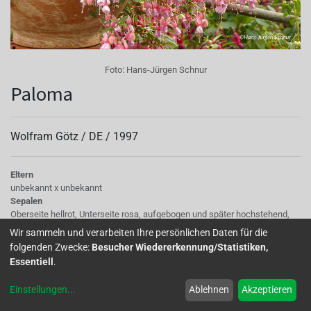
Foto:
Hans-Jürgen Schnur
Paloma
Wolfram Götz /
DE
/
1997
Eltern
unbekannt x unbekannt
Sepalen
Oberseite hellrot, Unterseite rosa, aufgebogen und später hochstehend,
später kräftig rosa, später rosa
Wir sammeln und verarbeiten Ihre persönlichen Daten für die
Korolle/Petalen
folgenden Zwecke:
Besucher Wiedererkennung/Statistiken,
einfach, hellrosa mit rosa Aderung, klein
Essentiell
.
Staubgefäße
Pollen: creme-grau, Staubbeutel: hellrot, rosa
Einstellungen
...
Ablehnen
Akzeptieren
Stempel
Narbe: creme, hellrosa