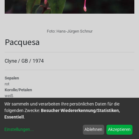
Foto:
Hans-Jürgen Schnur
Pacquesa
Clyne /
GB
/
1974
Sepalen
rot
Korolle/Petalen
weiß
Knospe/Blüte
Wir sammeln und verarbeiten Ihre persönlichen Daten für die
einfach, gross
folgenden Zwecke:
Besucher Wiedererkennung/Statistiken,
Wuchs
Essentiell
.
stehend
Einstellungen
...
Ablehnen
Akzeptieren