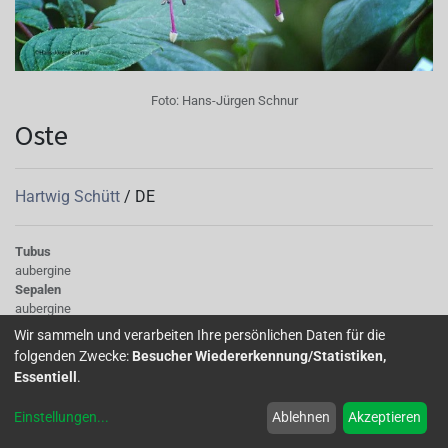
Foto:
Hans-Jürgen Schnur
Oste
Hartwig Schütt
/
DE
Tubus
aubergine
Sepalen
aubergine
Korolle/Petalen
Wir sammeln und verarbeiten Ihre persönlichen Daten für die
dunkellila
folgenden Zwecke:
Besucher Wiedererkennung/Statistiken,
Knospe/Blüte
Essentiell
.
gefüllt
Wuchs
Einstellungen
...
Ablehnen
Akzeptieren
aufrecht