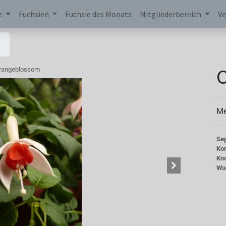
e
Fuchsien
Fuchsie des Monats
Mitgliederbereich
Ve
rangeblossom
Me
Se
Kor
Kn
Wu