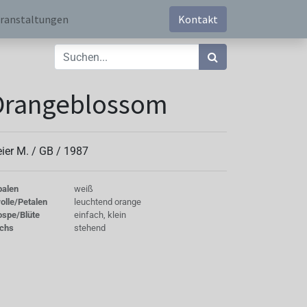
ranstaltungen
Kontakt
Orangeblossom
ier M. /
GB
/
1987
palen
weiß
olle/Petalen
leuchtend orange
ospe/Blüte
einfach, klein
chs
stehend